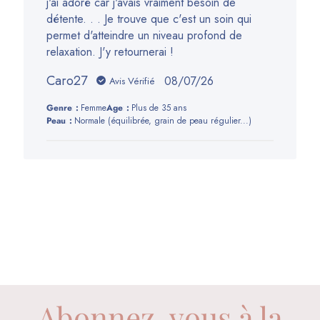
j'ai adoré car j'avais vraiment besoin de
détente. . . Je trouve que c'est un soin qui
permet d'atteindre un niveau profond de
relaxation. J'y retournerai !
Caro27
Date
08/07/26
Avis Vérifié
de
Genre:
Femme
Age:
Plus de 35 ans
publication
Peau:
Normale (équilibrée, grain de peau régulier...)
Abonnez-vous à la