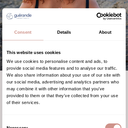
Consent
Details
About
This website uses cookies
We use cookies to personalise content and ads, to
provide social media features and to analyse our traffic.
We also share information about your use of our site with
La philosophie des
our social media, advertising and analytics partners who
may combine it with other information that you’ve
soins
provided to them or that they’ve collected from your use
of their services.
Inspirée des salines de Guérande, notre philosophie de soins
vous plonge au cœur de cet univers unique, évoluant au rythme
Consent
des saisons et des éléments.
Necessary