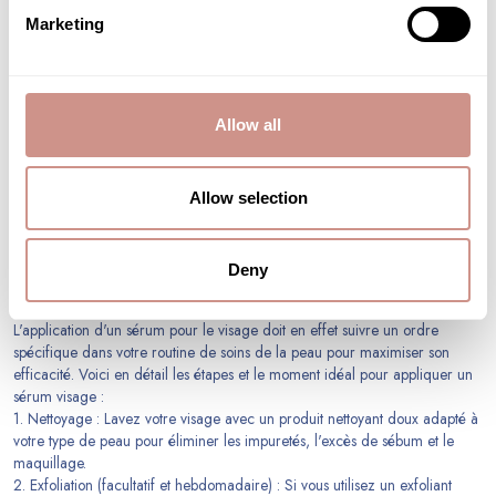
souhaitez régler. La richesse en actifs d’un sérum visage va lui permettre
Marketing
une grande efficacité sur la peau et offrir des résultats visibles rapidement.
Par ailleurs, il favorise la personnalisation du rituel beauté visage quotidien
: on peut facilement y ajouter un sérum pour répondre à un problème de
peau passager par exemple, plutôt que de transformer complètement sa
Allow all
routine beauté que l’on apprécie. Enfin, un sérum visage peut permettre
d’améliorer globalement l’aspect de la peau, car une utilisation régulière
va apporter davantage d’actifs efficaces à la peau, que ce soit pour
l’hydrater, atténuer les rides, diminuer les rougeurs…
Allow selection
COMMENT APPLIQUER UN SÉRUM BIO VISAGE ?
Partie intégrante de tout rituel beauté quotidien, le sérum visage
Deny
s’applique après le nettoyage et démaquillage de la peau, et avant la
crème hydratante.
L'application d'un sérum pour le visage doit en effet suivre un ordre
spécifique dans votre routine de soins de la peau pour maximiser son
efficacité. Voici en détail les étapes et le moment idéal pour appliquer un
sérum visage :
1. Nettoyage : Lavez votre visage avec un produit nettoyant doux adapté à
votre type de peau pour éliminer les impuretés, l'excès de sébum et le
maquillage.
2. Exfoliation (facultatif et hebdomadaire) : Si vous utilisez un exfoliant