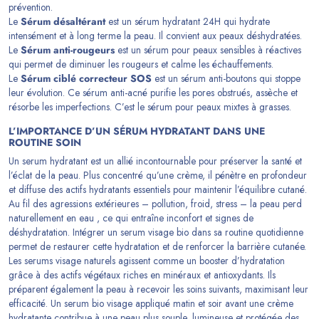
prévention.
Le
Sérum désaltérant
est un sérum hydratant 24H qui hydrate
intensément et à long terme la peau. Il convient aux peaux déshydratées.
Le
Sérum anti-rougeurs
est un sérum pour peaux sensibles à réactives
qui permet de diminuer les rougeurs et calme les échauffements.
Le
Sérum ciblé correcteur SOS
est un sérum anti-boutons qui stoppe
leur évolution. Ce sérum anti-acné purifie les pores obstrués, assèche et
résorbe les imperfections. C’est le sérum pour peaux mixtes à grasses.
L’IMPORTANCE D’UN SÉRUM HYDRATANT DANS UNE
ROUTINE SOIN
Un serum hydratant est un allié incontournable pour préserver la santé et
l’éclat de la peau. Plus concentré qu’une crème, il pénètre en profondeur
et diffuse des actifs hydratants essentiels pour maintenir l’équilibre cutané.
Au fil des agressions extérieures – pollution, froid, stress – la peau perd
naturellement en eau , ce qui entraîne inconfort et signes de
déshydratation. Intégrer un serum visage bio dans sa routine quotidienne
permet de restaurer cette hydratation et de renforcer la barrière cutanée.
Les serums visage naturels agissent comme un booster d’hydratation
grâce à des actifs végétaux riches en minéraux et antioxydants. Ils
préparent également la peau à recevoir les soins suivants, maximisant leur
efficacité. Un serum bio visage appliqué matin et soir avant une crème
hydratante contribue à une peau plus souple, lumineuse et protégée des