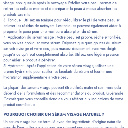
visage, appliquez-le après le nettoyage. Exfolier votre peau permet de
retirer les cellules mortes et de préparer la peau à mieux absorber les
produits suivants.
3. Tonique : Utilisez un tonique pour rééquilibrer le pH de votre peau et
enlever les résidus de nettoyant. Les toniques peuvent également aider à
préparer la peau pour une meilleure absorption du sérum.
4. Application du sérum visage : Votre peau est propre, sèche et tonifiée,
vous pouvez appliquer votre sérum. Déposez quelques gouttes du sérum
sur votre visage et votre cou, puis massez doucement avec vos doigts
jusqu'à ce qu'il soit complètement absorbé. Utilisez une légère pression
pour aider le produit à pénétrer.
5. Hydratant : Après l'application de votre sérum visage, utilisez une
crème hydratante pour sceller les bienfaits du sérum et fournir une
hydratation supplémentaire à votre peau.
La plupart des sérums visage peuvent être utilisés matin et soir, mais cela
dépend de la formulation et des recommandations du produit,
Guérande
Cosmétiques
vous conseille donc de vous référer aux indications de votre
produit cosmétique.
POURQUOI CHOISIR UN SÉRUM VISAGE NATUREL ?
Un serum visage bio est formulé avec des ingrédients d’origine naturelle
issus de l’agriculture biologique, garantissant une composition exempte de