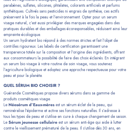
parabènes, sulfates, silicones, phtalates, colorants artificiels et parfums
synthétiques. Cultivés sans pesticides ni engrais de synthèse, ces actifs
préservent à la fois la peau et l’environnement. Opter pour un serum
visage naturel, c’est aussi privilégier des marques engagées dans des
pratiques durables et des emballages écoresponsables, réduisant ainsi leur
empreinte écologique.
Un serum hydratant bio répond à des normes strictes et fait l’objet de
contrôles rigoureux. Les labels de certification garantissent une
transparence totale sur la composition et l’origine des ingrédients, offrant
aux consommateurs la possibilité de faire des choix éclairés. En intégrant
un serum bio visage à votre
routine de soin visage
, vous soutenez
l’agriculture biologique et adoptez une approche respectueuse pour votre
peau et pour la planète.
QUEL SÉRUM BIO CHOISIR ?
Guérande Cosmétiques propose divers sérums dans sa gamme de
produits cosmétiques visage.
Le
Néosérum d’Eaux-mères
est un sérum éclat de la peau, qui
reminéralise l’épiderme et active ses fonctions naturelles. Il s’adresse à
tous les types de peau et s’utilise en cure à chaque changement de saison.
Le
Sérum jeunesse cellulaire
est un sérum anti-âge qui aide à lutter
contre le vieillissement prématuré de la peau. Il s’utilise dès 30 ans, en