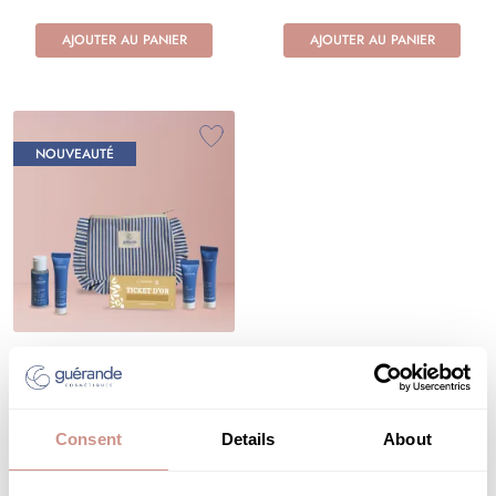
AJOUTER AU PANIER
AJOUTER AU PANIER
NOUVEAUTÉ
Trousse découverte
hydratation
SOIN VISAGE
Consent
Details
About
29,90 €
AJOUTER AU PANIER