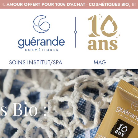
OFFERT POUR 100€ D'ACHAT - COSMÉTIQUES BIO, BOL AMOUR 
SOINS INSTITUT/SPA
MAG
 Bio :