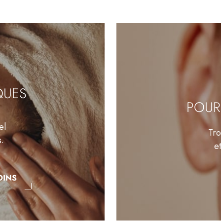
QUES
POUR
el
Tro
s.
e
OINS