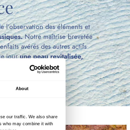
ce
e l’observation des éléments et
ssiques.
Notre maîtrise brevetée
enfaits avérés des autres actifs
ue jour
une peau revitalisée,
About
se our traffic. We also share
ers who may combine it with