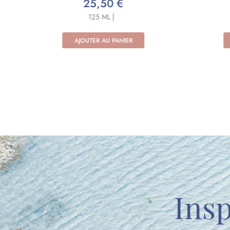
41,50 €
125 ML |
AJOUTER AU PANIER
Insp