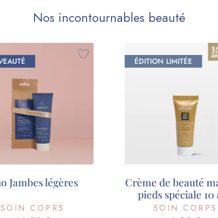
Nos incontournables beauté
ION LIMITÉE
NOUVEAUTÉ
 de beauté mains et
Gel jambes légè
ds spéciale 10 ans
SOIN CORPS
SOIN CORPS