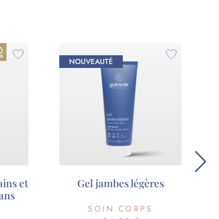
NOUVEAUTÉ
res
Trousse découverte
hydratation