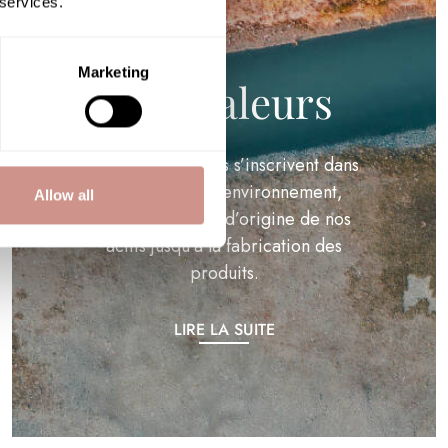
 services.
:
Marketing
Nos valeurs
mères
Nos engagements s’inscrivent dans
le respect de l’environnement,
Allow all
depuis le milieu d’origine de nos
actifs jusqu’à la fabrication des
produits.
LIRE LA SUITE