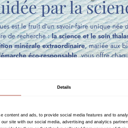
uidée par la scien
est le fruit d’un savoir-faire unique née d
oire de recherche :
la science et le soin thala
tion minérale extraordinaire
, mariée aux bi
émarche éco-responsable
, vous offre chaq
régénérée, réparée et apaisée.
Details
e content and ads, to provide social media features and to analy
 our site with our social media, advertising and analytics partn