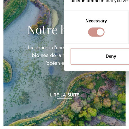
other information that you’ve
Consent
Necessary
Selection
Notre histoire
Le p
La genèse d'une gamme de soins
bio née de la rencontre entre
Deny
l'océan et la terre.
LIRE LA SUITE