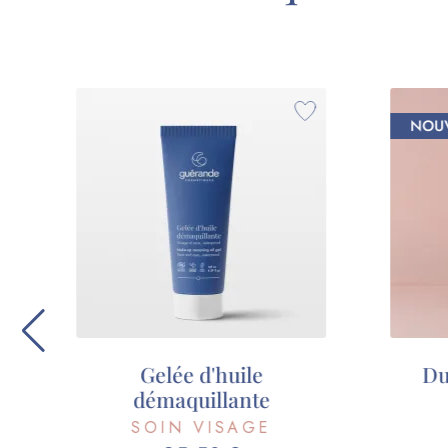
NOUVEAUTÉ
ÉDIT
Duo Jambes légères
Crème
pie
SOIN COPRS