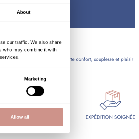
About
us cherchez.
r bio ?
se our traffic. We also share
ers who may combine it with
 services.
onnés. Un soin bien formulé apporte confort, souplesse et plaisir
Marketing
EMBALLAGE CADEAU
EXPÉDITION SOIGNÉE
Allow all