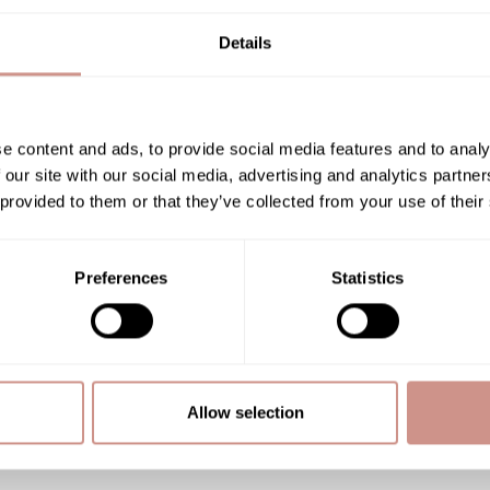
Details
 également parcourir les sujets ci-dessous pour trouver ce que vo
alité d’une crème de jou
e content and ads, to provide social media features and to analy
 our site with our social media, advertising and analytics partn
 provided to them or that they’ve collected from your use of their
e de la composition et à l’harmonie des ingrédients naturels sélecti
Preferences
Statistics
RTS
PAIEMENTS SÉCURISÉS
Allow selection