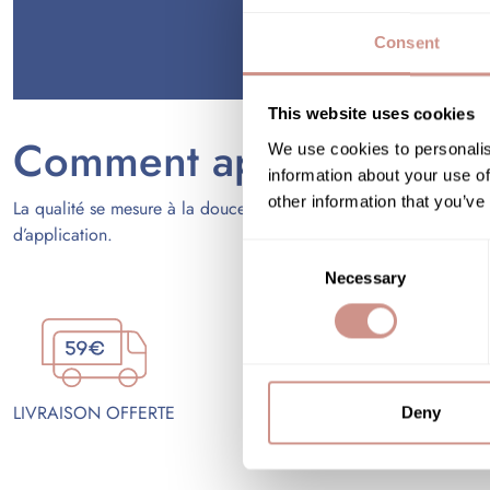
Consent
Vous pouvez
This website uses cookies
Comment apprécier la qu
We use cookies to personalis
information about your use of
other information that you’ve
La qualité se mesure à la douceur de la texture, à la transparenc
d’application.
Consent
Necessary
Selection
ÉCHANTILLONS OFFE
LIVRAISON OFFERTE
Deny