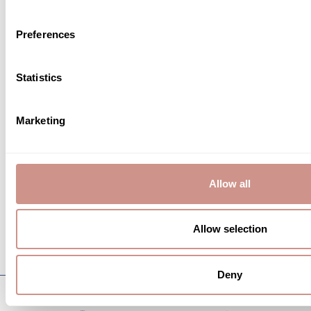
ÉCHANTILLONS OFFERTS
LIVRAISON OFFERTE
Preferences
Statistics
Marketing
PAIEMENTS SÉCURISÉS
EMBALLAGE CADEAU
Allow all
Allow selection
EXPÉDITION SOIGNÉE
Deny