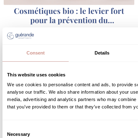
Cosmétiques bio : le levier fort
pour la prévention du
vieillissement cutané ?
4 JUIN 2026
Préserver la jeunesse de sa peau est aujourd’hui une
préoccupation majeure. Entre exposition aux UV,
Consent
Details
pollution, stress et rythme de vie soutenu, les
agressions extérieures accélèrent l’apparition des
premiers signes de l’âge. Face à ces enjeux, les
cosmétiques bio séduisent de plus en plus de
This website uses cookies
LIRE LA SUITE
consommateurs à la recherche de soins respectueux
We use cookies to personalise content and ads, to provide s
de leur peau […]
analyse our traffic. We also share information about your use 
media, advertising and analytics partners who may combine it
that you’ve provided to them or that they’ve collected from yo
Consent
Necessary
Selection