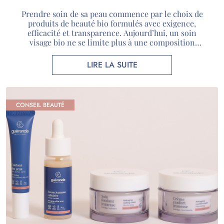
Prendre soin de sa peau commence par le choix de
produits de beauté bio formulés avec exigence,
efficacité et transparence. Aujourd’hui, un soin
visage bio ne se limite plus à une composition
naturelle : il associe des actifs rigoureusement
sélectionnés, des certifications reconnues et une
LIRE LA SUITE
véritable expertise scientifique. Chez Guérande
Cosmétiques, nous utilisons des actifs […]
CONSEIL BEAUTÉ