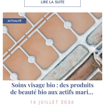
possède son propre mode d’action et répond à des
LIRE LA SUITE
besoins cutanés différents. Chez Guérande
Cosmétiques, nous privilégions une exfoliation
respectueuse de […]
ACTUALITÉ
Soins visage bio : des produits
de beauté bio aux actifs marins
de Guérande
16 JUILLET 2026