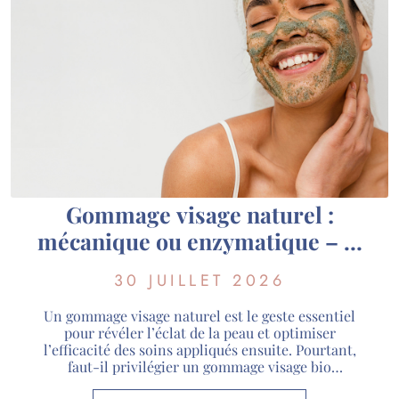
Gommage visage naturel :
mécanique ou enzymatique – le
guide pour choisir selon votre
30 JUILLET 2026
peau
Un gommage visage naturel est le geste essentiel
pour révéler l’éclat de la peau et optimiser
l’efficacité des soins appliqués ensuite. Pourtant,
faut-il privilégier un gommage visage bio
mécanique ou enzymatique ? Chaque méthode