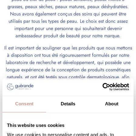
grasses, peaux sèches, peaux matures, peaux déshydratées.
Nous avons également conçus des soins qui peuvent être
utilisés par tous les types de peau. Le choix est donc assez
important pour une personne qui souhaiterait devenir
ambassadeur produit de beauté pour notre marque.
Il est important de souligner que les produits que nous mettons
à disposition ont tous été rigoureusement formulés par notre
laboratoire de recherche et développement, qui possède une
longue expérience de la conception de produits cosmétiques
naturels, et ont été testés sous contrôle dermatologique, afin
de garantir un niveau de qualité élevé.
Consent
Details
About
Quel type de contenu produire en
tant qu’ambassadrice ?
This website uses cookies
Lorsque l’on décide de
devenir ambassadrice beauté
, on
We use cookies to personalise content and ads, to