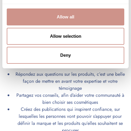
liberté éditoriale, tout en fournissant un cadre clair pour vous
accompagner au mieux.
Allow all
Construire et fidéliser une
communauté engagée
Allow selection
Être ambassadrice beauté, c’est aussi entretenir le lien avec
Deny
votre communauté :
Répondez aux questions sur les produits, c’est une belle
façon de mettre en avant votre expertise et votre
témoignage
Partagez vos conseils, afin d’aider votre communauté à
bien choisir ses cosmétiques
Créez des publications qui inspirent confiance, sur
lesquelles les personnes vont pouvoir s’appuyer pour
définir la marque et les produits qu’elles souhaitent se
procurer