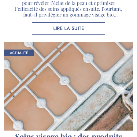
pour révéler l’éclat de la peau et optimiser
l’efficacité des soins appliqués ensuite. Pourtant,
faut-il privilégier un gommage visage bio
mécanique ou enzymatique ? Chaque méthode
possède son propre mode d’action et répond à des
LIRE LA SUITE
besoins cutanés différents. Chez Guérande
Cosmétiques, nous privilégions une exfoliation
respectueuse de […]
ACTUALITÉ
Soins visage bio : des produits