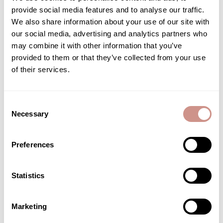
s’engage à créer un contenu sur le ou les produits reçu(s).
provide social media features and to analyse our traffic.
Vous pouvez réaliser plusieurs types de contenu, en cohérence
We also share information about your use of our site with
avec ce que vous avez l’habitude de faire et la communauté
our social media, advertising and analytics partners who
que vous avez développée. Faites confiance à votre créativité
may combine it with other information that you’ve
et votre expertise.
provided to them or that they’ve collected from your use
of their services.
Vous pouvez par exemple réaliser :
des vidéos démonstratives : application du produit, zoom
Consent
sur la texture, détails sur la gestuelle la routine cosmétique
Necessary
Selection
des photos esthétiques, mettant en valeur le produit dans
votre quotidien
des Avis détaillés, intégrant la composition, les bénéfices
Preferences
constatés et vos impressions de manière honnête
une histoire sur votre expérience personnelle liée à la
Statistics
marque et aux produits
Les marques comme Guérande Cosmétiques privilégient des
Marketing
contenus authentiques. Elles respectent votre ton et votre