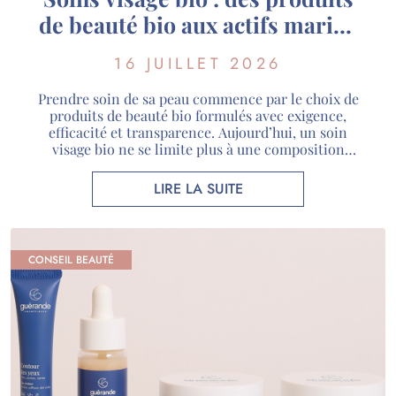
de beauté bio aux actifs marins
de Guérande
16 JUILLET 2026
Prendre soin de sa peau commence par le choix de
produits de beauté bio formulés avec exigence,
efficacité et transparence. Aujourd’hui, un soin
visage bio ne se limite plus à une composition
naturelle : il associe des actifs rigoureusement
sélectionnés, des certifications reconnues et une
LIRE LA SUITE
véritable expertise scientifique. Chez Guérande
Cosmétiques, nous utilisons des actifs […]
CONSEIL BEAUTÉ