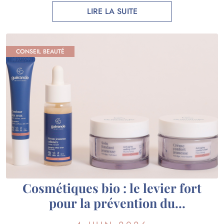
sélectionnés, des certifications reconnues et une
LIRE LA SUITE
véritable expertise scientifique. Chez Guérande
Cosmétiques, nous utilisons des actifs […]
CONSEIL BEAUTÉ
Cosmétiques bio : le levier fort
pour la prévention du
vieillissement cutané ?