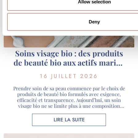
Allow selection
Deny
Soins visage bio : des produits
de beauté bio aux actifs marins
de Guérande
16 JUILLET 2026
Prendre soin de sa peau commence par le choix de
produits de beauté bio formulés avec exigence,
efficacité et transparence. Aujourd’hui, un soin
visage bio ne se limite plus à une composition
naturelle : il associe des actifs rigoureusement
sélectionnés, des certifications reconnues et une
LIRE LA SUITE
véritable expertise scientifique. Chez Guérande
Cosmétiques, nous utilisons des actifs […]