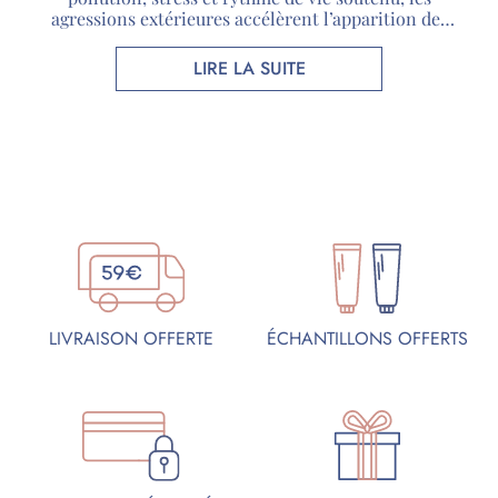
agressions extérieures accélèrent l’apparition des
premiers signes de l’âge. Face à ces enjeux, les
cosmétiques bio séduisent de plus en plus de
LIRE LA SUITE
consommateurs à la recherche de soins respectueux
de leur peau […]
ÉCHANTILLONS OFFERTS
LIVRAISON OFFERTE