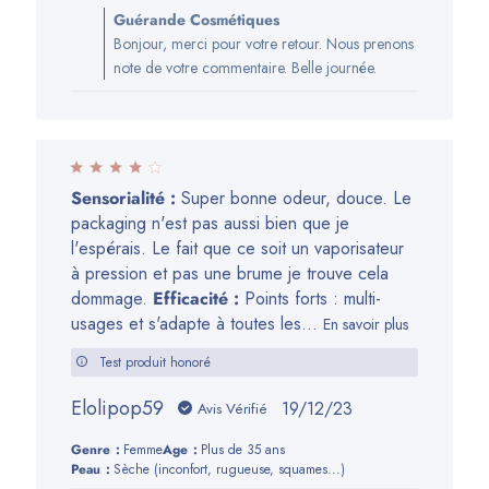
Commentaires
Guérande Cosmétiques
du
Bonjour, merci pour votre retour. Nous prenons
propriétaire
note de votre commentaire. Belle journée.
de
la
boutique
sur
l’avis
Sensorialité :
Super bonne odeur, douce. Le
de
packaging n'est pas aussi bien que je
Guérande
l'espérais. Le fait que ce soit un vaporisateur
Cosmétiques
à pression et pas une brume je trouve cela
du
dommage.
Efficacité :
Points forts : multi-
Mon
usages et s'adapte à toutes les...
En savoir plus
Jan
22
Test produit honoré
2024
Elolipop59
Date
19/12/23
Avis Vérifié
de
Genre:
Femme
Age:
Plus de 35 ans
publication
Peau:
Sèche (inconfort, rugueuse, squames...)