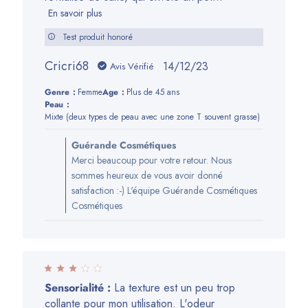
2024
En savoir plus
Test produit honoré
Cricri68
Date
14/12/23
Avis Vérifié
de
Genre:
Femme
Age:
Plus de 45 ans
publication
Peau:
Mixte (deux types de peau avec une zone T souvent grasse)
Commentaires
Guérande Cosmétiques
du
Merci beaucoup pour votre retour. Nous
propriétaire
sommes heureux de vous avoir donné
de
satisfaction :-) L'équipe Guérande Cosmétiques
la
Cosmétiques
boutique
sur
l’avis
de
Guérande
Sensorialité :
La texture est un peu trop
Cosmétiques
collante pour mon utilisation. L'odeur