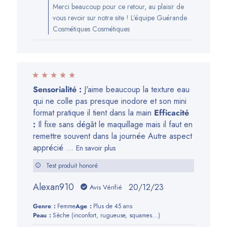
du
Merci beaucoup pour ce retour, au plaisir de
propriétaire
vous revoir sur notre site ! L'équipe Guérande
de
Cosmétiques Cosmétiques
la
boutique
sur
l’avis
de
Sensorialité :
J'aime beaucoup la texture eau
Guérande
qui ne colle pas presque inodore et son mini
Cosmétiques
format pratique il tient dans la main
Efficacité
du
:
Il fixe sans dégât le maquillage mais il faut en
Mon
remettre souvent dans la journée Autre aspect
Jan
apprécié ...
En savoir plus
22
2024
Test produit honoré
Alexan910
Date
20/12/23
Avis Vérifié
de
Genre:
Femme
Age:
Plus de 45 ans
publication
Peau:
Sèche (inconfort, rugueuse, squames...)