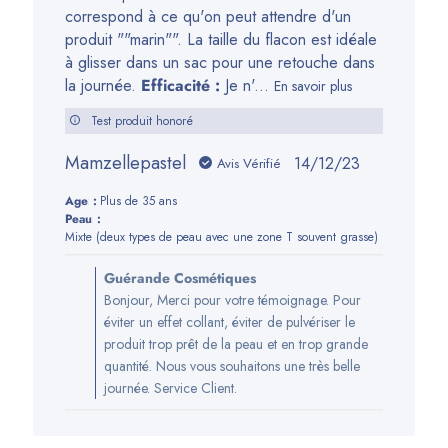
du
correspond à ce qu'on peut attendre d'un
Thu
produit ""marin"". La taille du flacon est idéale
Jan
à glisser dans un sac pour une retouche dans
18
la journée.
Efficacité :
Je n'...
En savoir plus
2024
Test produit honoré
Mamzellepastel
Date
14/12/23
Avis Vérifié
de
Age:
Plus de 35 ans
publication
Peau:
Mixte (deux types de peau avec une zone T souvent grasse)
Commentaires
Guérande Cosmétiques
du
Bonjour, Merci pour votre témoignage. Pour
propriétaire
éviter un effet collant, éviter de pulvériser le
de
produit trop prêt de la peau et en trop grande
la
quantité. Nous vous souhaitons une très belle
boutique
journée. Service Client.
sur
l’avis