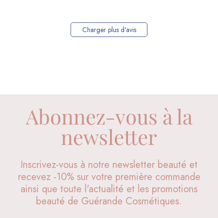
de
Guérande
Cosmétiques
Charger plus d'avis
du
Thu
Jan
04
2024
Abonnez-vous à la
newsletter
Inscrivez-vous à notre newsletter beauté et
recevez -10% sur votre première commande
ainsi que toute l'actualité et les promotions
beauté de Guérande Cosmétiques.