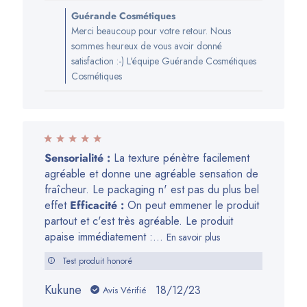
Commentaires
Guérande Cosmétiques
du
Merci beaucoup pour votre retour. Nous
propriétaire
sommes heureux de vous avoir donné
de
satisfaction :-) L'équipe Guérande Cosmétiques
la
Cosmétiques
boutique
sur
l’avis
de
Guérande
Sensorialité :
La texture pénètre facilement
Cosmétiques
agréable et donne une agréable sensation de
du
fraîcheur. Le packaging n' est pas du plus bel
Thu
effet
Efficacité :
On peut emmener le produit
Jan
partout et c'est très agréable. Le produit
18
apaise immédiatement :...
En savoir plus
2024
Test produit honoré
Kukune
Date
18/12/23
Avis Vérifié
de