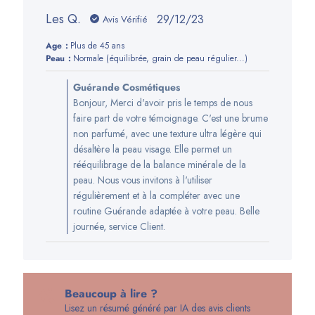
Les Q.
Date
29/12/23
Avis Vérifié
de
Age:
Plus de 45 ans
publication
Peau:
Normale (équilibrée, grain de peau régulier...)
Commentaires
Guérande Cosmétiques
du
Bonjour, Merci d'avoir pris le temps de nous
propriétaire
faire part de votre témoignage. C'est une brume
de
non parfumé, avec une texture ultra légère qui
la
désaltère la peau visage. Elle permet un
boutique
rééquilibrage de la balance minérale de la
sur
peau. Nous vous invitons à l'utiliser
l’avis
régulièrement et à la compléter avec une
de
routine Guérande adaptée à votre peau. Belle
Guérande
journée, service Client.
Cosmétiques
du
Thu
Jan
Beaucoup à lire ?
04
Lisez un résumé généré par IA des avis clients