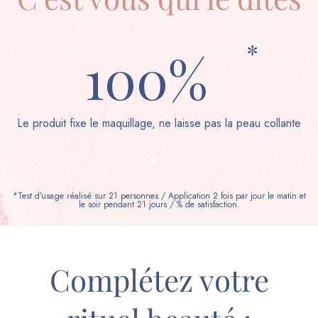
*
100%
Le produit fixe le maquillage, ne laisse pas la peau collante
L
*Test d’usage réalisé sur 21 personnes / Application 2 fois par jour le matin et
le soir pendant 21 jours / % de satisfaction.
Complétez votre