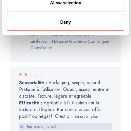
de
Allow selection
Genre:
Femme
Age:
Plus de 55 ans
publication
Peau:
Sèche (inconfort, rugueuse, squames...)
Commentaires
Guérande Cosmétiques
Deny
du
Merci beaucoup pour votre retour. Nous
propriétaire
sommes heureux de vous avoir donné
de
satisfaction :-) L'équipe Guérande Cosmétiques
la
Cosmétiques
boutique
sur
l’avis
de
Guérande
Sensorialité :
Packaging, simple, naturel.
Cosmétiques
Pratique à l'utilisation. Odeur, assez neutre et
du
discrète. Texture, légère et agréable.
Thu
Efficacité :
Agréable à l'utilisation car la
Jan
texture est légère. Par contre aucun effet,
25
positif ou négatif. C'est c...
En savoir plus
2024
Test produit honoré