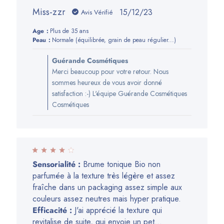
Miss-zzr
Date
15/12/23
Avis Vérifié
de
Age:
Plus de 35 ans
publication
Peau:
Normale (équilibrée, grain de peau régulier...)
Commentaires
Guérande Cosmétiques
du
Merci beaucoup pour votre retour. Nous
propriétaire
sommes heureux de vous avoir donné
de
satisfaction :-) L'équipe Guérande Cosmétiques
la
Cosmétiques
boutique
sur
l’avis
de
Guérande
Sensorialité :
Brume tonique Bio non
Cosmétiques
parfumée à la texture très légère et assez
du
fraîche dans un packaging assez simple aux
Thu
couleurs assez neutres mais hyper pratique.
Jan
Efficacité :
J'ai apprécié la texture qui
18
revitalise de suite, qui envoie un pet...