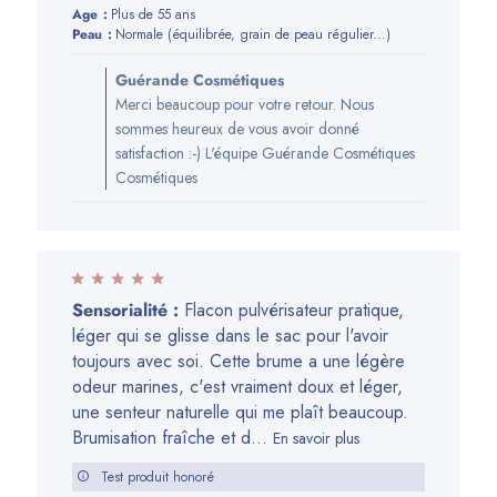
Age:
Plus de 55 ans
publication
Peau:
Normale (équilibrée, grain de peau régulier...)
Commentaires
Guérande Cosmétiques
du
Merci beaucoup pour votre retour. Nous
propriétaire
sommes heureux de vous avoir donné
de
satisfaction :-) L'équipe Guérande Cosmétiques
la
Cosmétiques
boutique
sur
l’avis
de
Guérande
Sensorialité :
Flacon pulvérisateur pratique,
Cosmétiques
léger qui se glisse dans le sac pour l'avoir
du
toujours avec soi. Cette brume a une légère
Thu
odeur marines, c'est vraiment doux et léger,
Jan
une senteur naturelle qui me plaît beaucoup.
18
Brumisation fraîche et d...
En savoir plus
2024
Test produit honoré