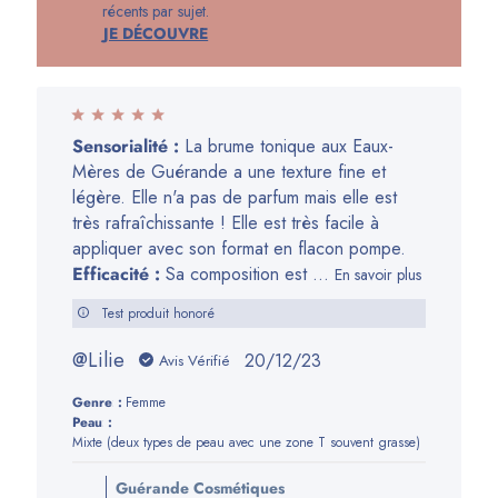
2024
récents par sujet.
JE DÉCOUVRE
Sensorialité :
La brume tonique aux Eaux-
Mères de Guérande a une texture fine et
légère. Elle n'a pas de parfum mais elle est
très rafraîchissante ! Elle est très facile à
appliquer avec son format en flacon pompe.
Efficacité :
Sa composition est ...
En savoir plus
Test produit honoré
@Lilie
Date
20/12/23
Avis Vérifié
de
Genre:
Femme
publication
Peau:
Mixte (deux types de peau avec une zone T souvent grasse)
Commentaires
Guérande Cosmétiques