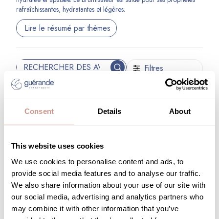
rafraîchissantes, hydratantes et légères.
Lire le résumé par thèmes
Filtres
Rechercher
Trier par
:
Plus récent
des
avis
Consent
Details
About
Sensorialité :
tout et ok,la texture,l odeur.
Efficacité :
rien na dire,tout et ok.
Autre
aspect apprécié :
le flacon moyen tres bien.
This website uses cookies
Mon conseil d'utilisation :
vaporiser sauf
We use cookies to personalise content and ads, to
dans les yeux.
A qui je le recommande :
a
provide social media features and to analyse our traffic.
toute les femmes.
We also share information about your use of our site with
Natacha
Date
04/05/24
Achat Vérifié
our social media, advertising and analytics partners who
de
may combine it with other information that you’ve
Genre:
Femme
Age:
Plus de 45 ans
publication