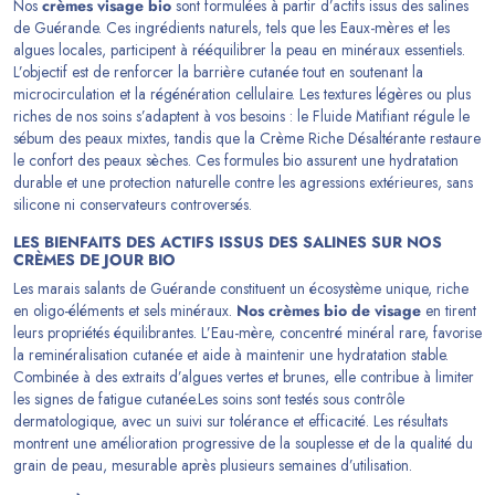
Nos
crèmes visage bio
sont formulées à partir d’actifs issus des salines
de Guérande. Ces ingrédients naturels, tels que les Eaux-mères et les
algues locales, participent à rééquilibrer la peau en minéraux essentiels.
L’objectif est de renforcer la barrière cutanée tout en soutenant la
microcirculation et la régénération cellulaire. Les textures légères ou plus
riches de nos soins s’adaptent à vos besoins : le Fluide Matifiant régule le
sébum des peaux mixtes, tandis que la Crème Riche Désaltérante restaure
le confort des peaux sèches. Ces formules bio assurent une
hydratation
durable et une protection naturelle
contre les agressions extérieures, sans
silicone ni conservateurs controversés.
LES BIENFAITS DES ACTIFS ISSUS DES SALINES SUR NOS
CRÈMES DE JOUR BIO
Les
marais salants
de Guérande constituent un écosystème unique, riche
en oligo-éléments et sels minéraux.
Nos crèmes bio de visage
en tirent
leurs propriétés équilibrantes. L’Eau-mère, concentré minéral rare, favorise
la reminéralisation cutanée et aide à maintenir une hydratation stable.
Combinée à des extraits d’algues vertes et brunes, elle contribue à limiter
les signes de fatigue cutanée.Les soins sont testés sous contrôle
dermatologique, avec un suivi sur tolérance et efficacité. Les résultats
montrent une amélioration progressive de la souplesse et de la qualité du
grain de peau, mesurable après plusieurs semaines d’utilisation.