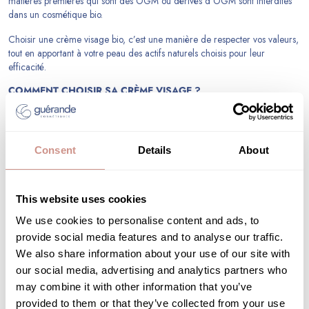
matières premières qui sont des OGM ou dérivés d’OGM sont interdites
dans un cosmétique bio.
Choisir une crème visage bio, c’est une manière de respecter vos valeurs,
tout en apportant à votre peau des actifs naturels choisis pour leur
efficacité.
COMMENT CHOISIR SA CRÈME VISAGE ?
Guérande Cosmétiques
a formulé plusieurs crèmes bio pour le visage
avec des ingrédients naturels issus des salines de Guérande. Chaque
crème incorpore un actif anti-pollution provenant d’une algue brune, afin
de protéger la peau du visage des particules de pollution.
Consent
Details
About
Avant toute sélection de crème visage bio, il convient de réaliser un
diagnostic de peau auprès d’une esthéticienne. Celle-ci va définir votre
This website uses cookies
type et votre état de peau, ce qui déterminera ses besoins. Par exemple
une peau normale déshydratée va avoir besoin d’une crème hydratante,
We use cookies to personalise content and ads, to
une peau sensible cherchera une crème visage apportant du confort à la
provide social media features and to analyse our traffic.
peau, une peau mature a besoin d’actifs anti-âge pour retrouver souplesse
We also share information about your use of our site with
et éclat...
our social media, advertising and analytics partners who
Chaque gamme visage de Guérande Cosmétiques intègre une crème
may combine it with other information that you’ve
visage bio dont la formulation naturelle vous aidera à prendre soin de
provided to them or that they’ve collected from your use