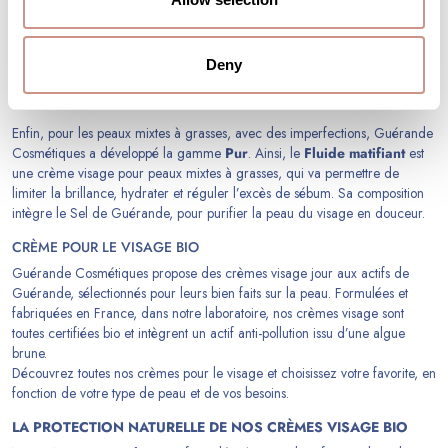
La gamme
Hydra
est la réponse cosmétique pour une peau déshydratée.
Le
Gel crème désaltérant
, pour les peaux déshydratées normales à
mixtes, et la
Crème riche désaltérante
, pour les peaux déshydratées
Deny
normales à sèches, sont formulées avec les Eaux-mères, la Salicorne verte
et la Macro-algue Enteromorpha, des actifs de Guérande.
Enfin, pour les peaux mixtes à grasses, avec des imperfections, Guérande
Cosmétiques a développé la gamme
Pur
. Ainsi, le
Fluide matifiant
est
une crème visage pour peaux mixtes à grasses, qui va permettre de
limiter la brillance, hydrater et réguler l’excès de sébum. Sa composition
intègre le Sel de Guérande, pour purifier la peau du visage en douceur.
CRÈME POUR LE VISAGE BIO
Guérande Cosmétiques
propose des crèmes visage jour aux actifs de
Guérande, sélectionnés pour leurs bien faits sur la peau. Formulées et
fabriquées en France, dans notre laboratoire, nos crèmes visage sont
toutes certifiées bio et intègrent un actif anti-pollution issu d’une algue
brune.
Découvrez toutes nos crèmes pour le visage et choisissez votre favorite, en
fonction de votre type de peau et de vos besoins.
LA PROTECTION NATURELLE DE NOS CRÈMES VISAGE BIO