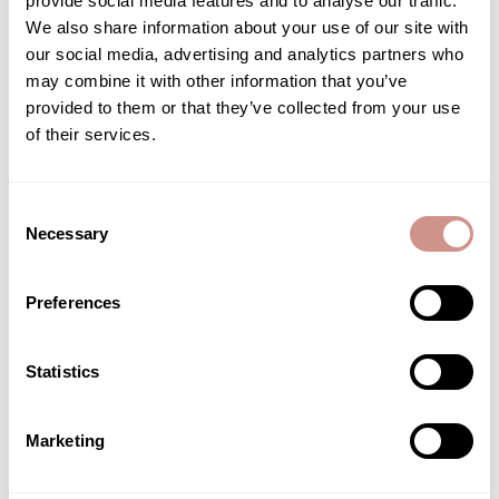
provide social media features and to analyse our traffic.
Sensorialité :
Odeur agréable et subtile Belle
We also share information about your use of our site with
couleur blanche La texture est fluide,
fondante, légère Le packaging est vraiment
our social media, advertising and analytics partners who
bien, le tube se ferme avec un capuchon et
may combine it with other information that you’ve
on sort la crème en appuyant. Ce qui me
provided to them or that they’ve collected from your use
permet de doser la quantité et de gar...
of their services.
En savoir plus
Test produit honoré
Consent
Necessary
Selection
Vagag
Date
11/09/22
Avis Vérifié
de
Age:
Plus de 35 ans
publication
Preferences
Peau:
Mixte (deux types de peau avec une zone T souvent grasse)
Statistics
Beaucoup à lire ?
Marketing
Lisez un résumé généré par IA des avis clients
récents par sujet.