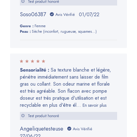
Test produit honoré
Soso06387
Date
01/07/22
Avis Vérifié
de
Genre:
Femme
publication
Peau:
Sèche (inconfort, rugueuse, squames...)
Sensorialité :
Sa texture blanche et légère,
pénètre immédiatement sans laisser de film
gras ou collant. Son odeur marine et florale
est très agréable. Son flacon avec pompe
doseur est très pratique d'utilisation et est
recyclable en plus d'être él...
En savoir plus
Test produit honoré
Angeliquetesteuse
Avis Vérifié
Date
27/06/22