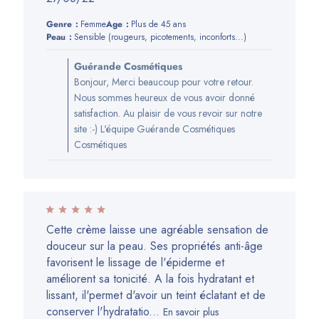
de
Genre:
Femme
Age:
Plus de 45 ans
publication
Peau:
Sensible (rougeurs, picotements, inconforts...)
Commentaires
Guérande Cosmétiques
du
Bonjour, Merci beaucoup pour votre retour.
propriétaire
Nous sommes heureux de vous avoir donné
de
satisfaction. Au plaisir de vous revoir sur notre
la
site :-) L'équipe Guérande Cosmétiques
boutique
Cosmétiques
sur
l’avis
de
Guérande
Cosmétiques
Cette crème laisse une agréable sensation de
du
douceur sur la peau. Ses propriétés anti-âge
Tue
favorisent le lissage de l'épiderme et
Jun
améliorent sa tonicité. A la fois hydratant et
28
lissant, il'permet d'avoir un teint éclatant et de
2022
conserver l'hydratatio...
En savoir plus