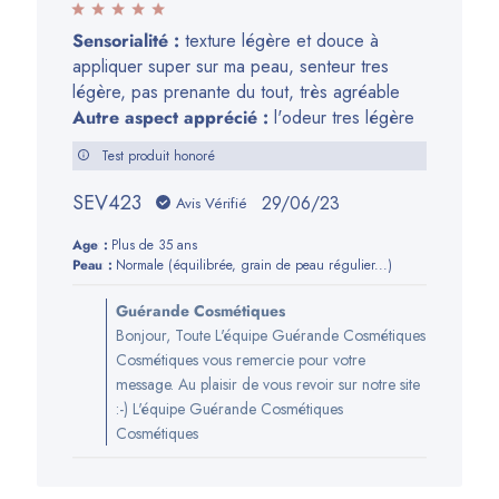
Sensorialité :
texture légère et douce à
appliquer super sur ma peau, senteur tres
légère, pas prenante du tout, très agréable
Autre aspect apprécié :
l'odeur tres légère
Test produit honoré
SEV423
Date
29/06/23
Avis Vérifié
de
Age:
Plus de 35 ans
publication
Peau:
Normale (équilibrée, grain de peau régulier...)
Commentaires
Guérande Cosmétiques
du
Bonjour, Toute L'équipe Guérande Cosmétiques
propriétaire
Cosmétiques vous remercie pour votre
de
message. Au plaisir de vous revoir sur notre site
la
:-) L'équipe Guérande Cosmétiques
boutique
Cosmétiques
sur
l’avis