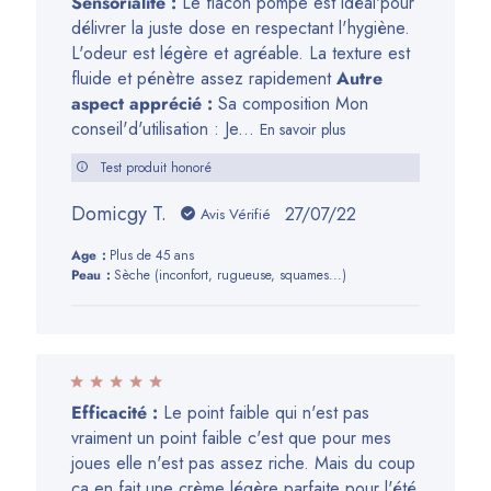
Sensorialité :
Le flacon pompe est idéal'pour
délivrer la juste dose en respectant l'hygiène.
L'odeur est légère et agréable. La texture est
fluide et pénètre assez rapidement
Autre
aspect apprécié :
Sa composition Mon
conseil'd'utilisation : Je...
En savoir plus
Test produit honoré
Domicgy T.
Date
27/07/22
Avis Vérifié
de
Age:
Plus de 45 ans
publication
Peau:
Sèche (inconfort, rugueuse, squames...)
Efficacité :
Le point faible qui n'est pas
vraiment un point faible c'est que pour mes
joues elle n'est pas assez riche. Mais du coup
ça en fait une crème légère parfaite pour l'été