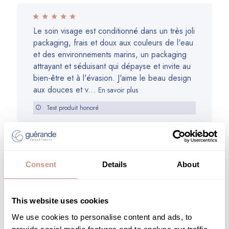
de
Guérande
Cosmétiques
Le soin visage est conditionné dans un très joli
du
packaging, frais et doux aux couleurs de l'eau
Tue
et des environnements marins, un packaging
Aug
attrayant et séduisant qui dépayse et invite au
08
bien-être et à l'évasion. J'aime le beau design
2023
aux douces et v...
En savoir plus
Test produit honoré
Beaute C.
Date
23/09/22
Avis Vérifié
de
Genre:
Femme
Age:
Plus de 35 ans
publication
Peau:
Consent
Details
About
Mixte (deux types de peau avec une zone T souvent grasse)
This website uses cookies
We use cookies to personalise content and ads, to