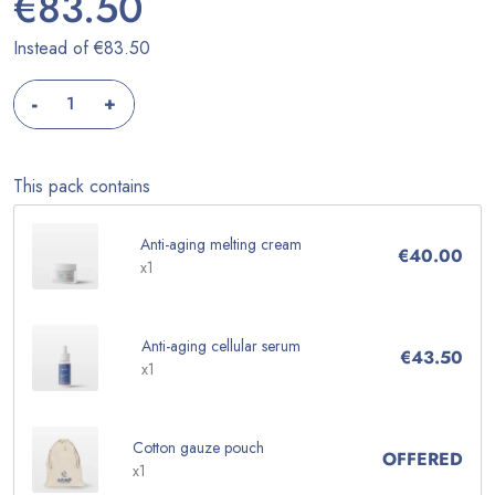
€83.50
Instead of €83.50
-
+
This pack contains
Anti-aging melting cream
€40.00
x1
Anti-aging cellular serum
€43.50
x1
Cotton gauze pouch
OFFERED
x1