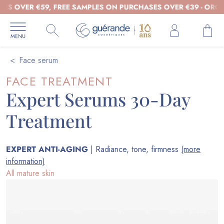
 €59, FREE SAMPLES ON PURCHASES OVER €39 - ORGANIC COS
Face serum
FACE TREATMENT
Expert Serums 30-Day
Treatment
EXPERT ANTI-AGING
| Radiance, tone, firmness
(more
information)
All mature skin