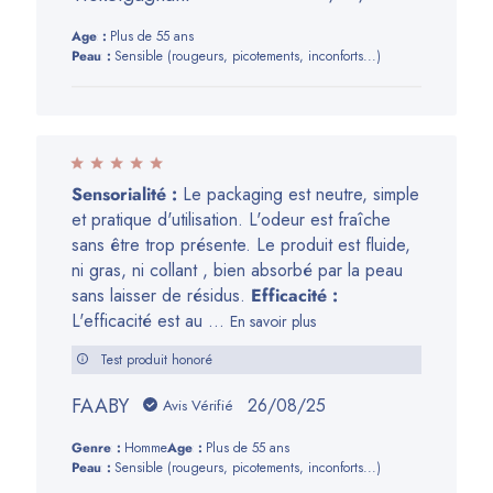
de
Age:
Plus de 55 ans
publication
Peau:
Sensible (rougeurs, picotements, inconforts...)
Sensorialité :
Le packaging est neutre, simple
et pratique d'utilisation. L'odeur est fraîche
sans être trop présente. Le produit est fluide,
ni gras, ni collant , bien absorbé par la peau
sans laisser de résidus.
Efficacité :
L'efficacité est au ...
En savoir plus
Test produit honoré
FAABY
Date
26/08/25
Avis Vérifié
de
Genre:
Homme
Age:
Plus de 55 ans
publication
Peau:
Sensible (rougeurs, picotements, inconforts...)