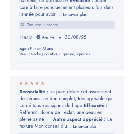
naturelle, ce qui rassure
Efficacité :
Super
cure à faire ponctuellement plusieurs fois dans
l'année pour avoir ...
En savoir plus
Test produit honoré
Hasle
Date
30/08/25
Avis Vérifié
de
Age:
Plus de 55 ans
publication
Peau:
Sèche (inconfort, rugueuse, squames...)
Sensorialité :
Un pure delice cet assortiment
de sérums, un don complet, très agréable qui
cerné tous kes signes de l age
Efficacité :
Raffermit, donne de l éclat, une peau en
pleine santé. . .
Autre aspect apprécié :
La
texture Mon conseil d'u...
En savoir plus