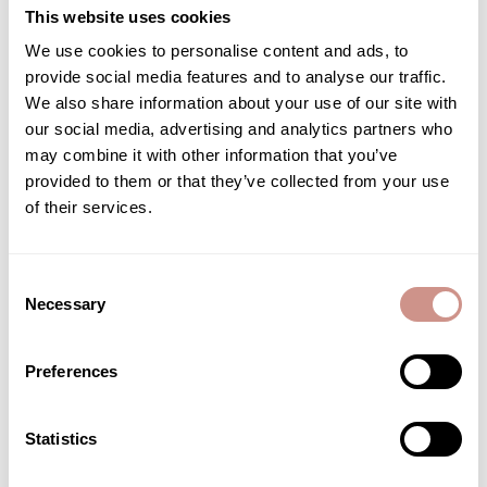
This website uses cookies
ÉCRIRE UN AVIS
We use cookies to personalise content and ads, to
provide social media features and to analyse our traffic.
We also share information about your use of our site with
Les clients disent
our social media, advertising and analytics partners who
Généré par IA à partir des avis clients.
may combine it with other information that you’ve
Ce traitement de sérum anti-âge sur 30 jours offre une approche
provided to them or that they’ve collected from your use
globale pour la régénération de la peau. Il comprend trois sérums
of their services.
ciblés pour la radiance, la fermeté et l'élasticité. Le produit est
salué pour sa rapide absorption, son agréable parfum et ses
ingrédients naturels efficaces. Les utilisateurs rapportent une
amélioration de l'hydratation de la peau, sa douceur et un teint
Consent
plus uniforme après utilisation.
Necessary
Selection
Lire le résumé par thèmes
Preferences
Filtres
Rechercher
Statistics
Trier par
:
Plus récent
des