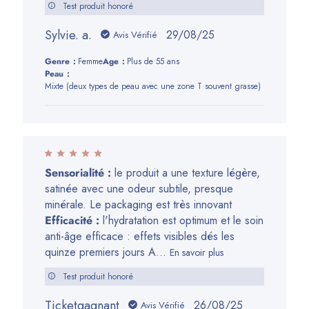
Test produit honoré
Sylvie. a.
Date
29/08/25
Avis Vérifié
de
Genre:
Femme
Age:
Plus de 55 ans
publication
Peau:
Mixte (deux types de peau avec une zone T souvent grasse)
Sensorialité :
le produit a une texture légère,
satinée avec une odeur subtile, presque
minérale. Le packaging est très innovant
Efficacité :
l'hydratation est optimum et le soin
anti-âge efficace : effets visibles dés les
quinze premiers jours A...
En savoir plus
Test produit honoré
Ticketgagnant
Date
26/08/25
Avis Vérifié