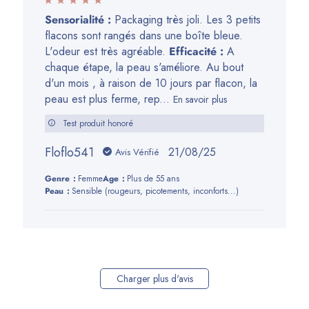
Sensorialité :
Packaging très joli. Les 3 petits
flacons sont rangés dans une boîte bleue.
L'odeur est très agréable.
Efficacité :
A
chaque étape, la peau s'améliore. Au bout
d'un mois , à raison de 10 jours par flacon, la
peau est plus ferme, rep...
En savoir plus
Test produit honoré
Floflo541
Date
21/08/25
Avis Vérifié
de
Genre:
Femme
Age:
Plus de 55 ans
publication
Peau:
Sensible (rougeurs, picotements, inconforts...)
Charger plus d'avis