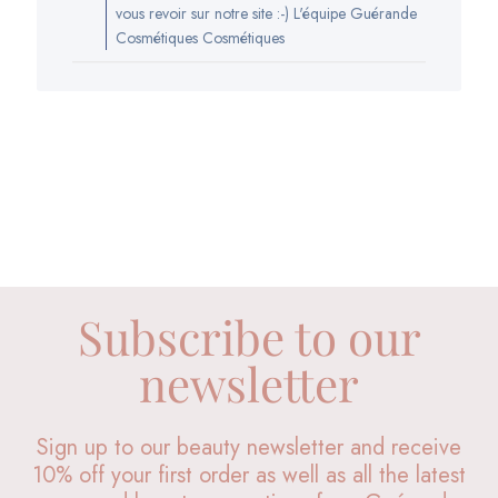
la
vous revoir sur notre site :-) L'équipe Guérande
boutique
Cosmétiques Cosmétiques
sur
l’avis
de
Guérande
Cosmétiques
du
Mon
Jun
27
2022
Subscribe to our
newsletter
Sign up to our beauty newsletter and receive
10% off your first order as well as all the latest