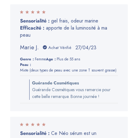
Sensorialité :
gel frais, odeur marine
Efficacité :
apporte de la luminosité à ma
peau
Marie J.
Date
27/04/23
Achat Vérifié
de
Genre:
Femme
Age:
Plus de 55 ans
publication
Peau:
Mixte (deux types de peau avec une zone T souvent grasse)
Commentaires
Guérande Cosmétiques
du
Guérande Cosmétiques vous remercie pour
propriétaire
cette belle remarque. Bonne journée !
de
la
boutique
sur
l’avis
Sensorialité :
Ce Néo sérum est un
de