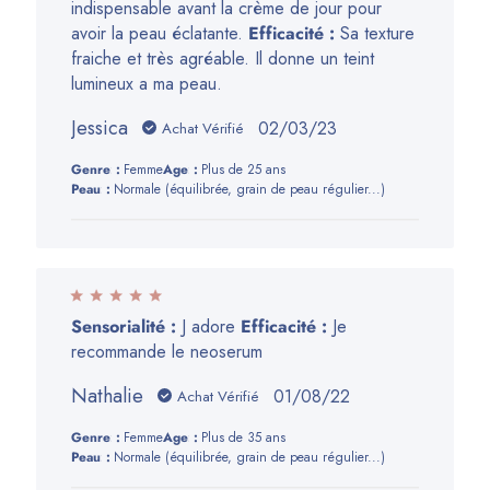
indispensable avant la crème de jour pour
Guérande
avoir la peau éclatante.
Efficacité :
Sa texture
Cosmétiques
fraiche et très agréable. Il donne un teint
du
lumineux a ma peau.
Tue
May
Jessica
Date
02/03/23
Achat Vérifié
02
de
2023
Genre:
Femme
Age:
Plus de 25 ans
publication
Peau:
Normale (équilibrée, grain de peau régulier...)
Sensorialité :
J adore
Efficacité :
Je
recommande le neoserum
Nathalie
Date
01/08/22
Achat Vérifié
de
Genre:
Femme
Age:
Plus de 35 ans
publication
Peau:
Normale (équilibrée, grain de peau régulier...)