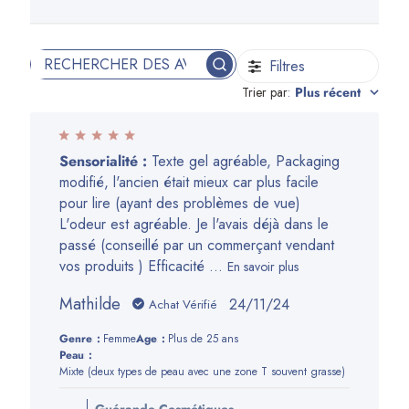
Filtres
Rechercher
Trier par
:
Plus récent
des
avis
Sensorialité :
Texte gel agréable, Packaging
modifié, l'ancien était mieux car plus facile
pour lire (ayant des problèmes de vue)
L'odeur est agréable. Je l'avais déjà dans le
passé (conseillé par un commerçant vendant
vos produits ) Efficacité ...
En savoir plus
Mathilde
Date
24/11/24
Achat Vérifié
de
Genre:
Femme
Age:
Plus de 25 ans
publication
Peau:
Mixte (deux types de peau avec une zone T souvent grasse)
Commentaires