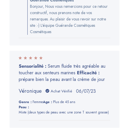
Guérande Cosmétiques
du
Bonjour, Nous vous remercions pour ce retour
propriétaire
constructif, nous prenons note de vos
de
remarques. Au plaisir de vous revoir sur notre
la
site :-) L'équipe Guérande Cosmétiques
boutique
Cosmétiques
sur
l’avis
de
Guérande
Cosmétiques
Sensorialité :
Serum fluide très agréable au
du
toucher aux senteurs marines
Efficacité :
Wed
prépare bien la peau avant la crème de jour
Nov
27
Véronique
Date
06/07/23
Achat Vérifié
2024
de
Genre:
Femme
Age:
Plus de 45 ans
publication
Peau:
Mixte (deux types de peau avec une zone T souvent grasse)