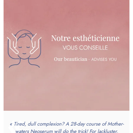
« Tired, dull complexion? A 28-day course of Mother-
waters Neoserum will do the trick! For lackluster,