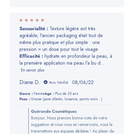
Sensorialité :
Texture légère est très
agréable, l'ancien packaging était tout de
même plus pratique et plus simple : une
pression = un dose pour tout le visage
Efficacité :
hydrate en profondeur la peau, à
la première application ma peau l'a bu d...
En savoir plus
Diane D.
Date
08/06/22
Avis Vérifié
de
Genre:
Femme
Age:
Plus de 25 ans
publication
Peau:
Grasse (pore dilatés, luisance, points noirs...)
Commentaires
Guérande Cosmétiques
du
Bonjour, Nous prenons bonne note de votre
propriétaire
suggestion et nous vous en remercions, nous la
de
transmettons aux équipes dédiées ! Au plaisir de