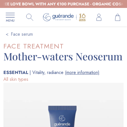
LOVE BOWL WITH ANY €100 PURCHASE - ORGANIC COSMETICS, 
Face serum
FACE TREATMENT
Mother-waters Neoserum
ESSENTIAL
| Vitality, radiance
(more information)
All skin types