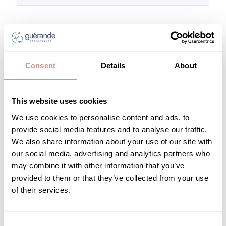
Les clients disent
Généré par IA à partir des avis clients.
Ce sérum anti-taches est salué pour son efficacité à réduire la
pigmentation et améliorer l'apparence de la peau. Les clients
Consent
Details
About
apprécient sa texture légère et fluide qui pénètre facilement sans
laisser de film gras. Le produit est également remarqué pour son
agréable parfum et son emballage pratique.
This website uses cookies
Lire le résumé par thèmes
We use cookies to personalise content and ads, to
provide social media features and to analyse our traffic.
We also share information about your use of our site with
Filtres
our social media, advertising and analytics partners who
Rechercher
may combine it with other information that you’ve
Trier par
:
Plus récent
des
provided to them or that they’ve collected from your use
avis
of their services.
Sensorialité :
Super packaging permettant un
dosage maîtrisé et ciblé ! Le produit laisse
Consent