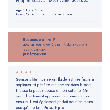
Poupette34470
Date
30/11/25
Avis Vérifié
de
Age:
Plus de 55 ans
publication
Peau:
Sèche (inconfort, rugueuse, squames...)
Beaucoup à lire ?
Lisez un résumé généré par IA des avis clients
récents par sujet.
JE DÉCOUVRE
Sensorialité :
Ce sérum fluide est très facile à
appliquer et pénètre rapidement dans la peau.
Il laisse la peaux douce et non collante. On
peut directement appliquer sa crème de jour
ensuite. Il est également parfait pour les mains
puisqu'il ne lai...
En savoir plus