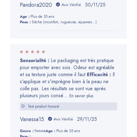
Pandora2020
Date
30/11/25
Avis Vérifié
de
Age:
Plus de 35 ans
publication
Peau:
Sèche (inconfort, rugueuse, squames...)
Sensorialité :
Le packaging est très pratique
pour emporter avec sois. Odeur est agréable
et sa texture juste comme il faut
Efficacité :
Il
s'applique et s'imprègne bien à la peau ne
colle pas. Les résultats se sont vue après
plusieurs jours consé...
En savoir plus
Test produit honoré
Vanessa15
Date
29/11/25
Avis Vérifié
de
Genre:
Femme
Age:
Plus de 25 ans
publication
Peau: