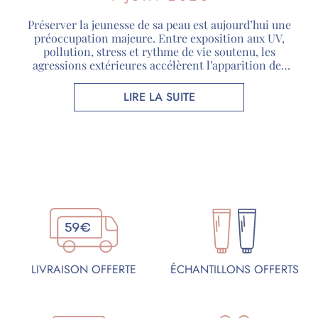
Préserver la jeunesse de sa peau est aujourd’hui une
préoccupation majeure. Entre exposition aux UV,
pollution, stress et rythme de vie soutenu, les
agressions extérieures accélèrent l’apparition des
premiers signes de l’âge. Face à ces enjeux, les
cosmétiques bio séduisent de plus en plus de
LIRE LA SUITE
consommateurs à la recherche de soins respectueux
de leur peau […]
ÉCHANTILLONS OFFERTS
LIVRAISON OFFERTE