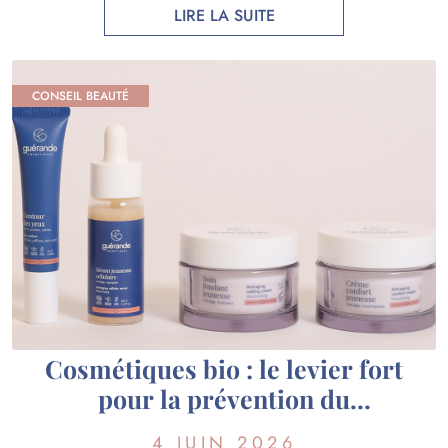
sélectionnés, des certifications reconnues et une
LIRE LA SUITE
véritable expertise scientifique. Chez Guérande
Cosmétiques, nous utilisons des actifs […]
CONSEIL BEAUTÉ
Cosmétiques bio : le levier fort
pour la prévention du
vieillissement cutané ?
4 JUIN 2026